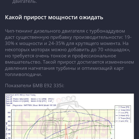
двигатель.
Какой прирост мощности ожидать
Чип-тюнинг дизельного двигателя с турбонаддувом
даст существенную прибавку производительности: 19-
30% к мощности и 24-35% для крутящего момента. На
некоторых моторах можно добавить до 70 «лошадок»,
но требуется очень тонкое и профессиональное
вмешательство. Такой прирост достигается изменением
давления нагнетания турбины и оптимизаций карт
топливоподачи.
Показатели БМВ E92 335i: