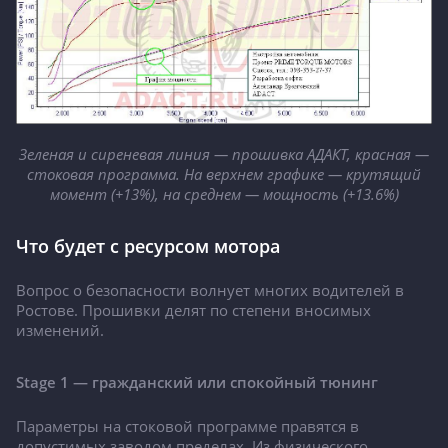
Зеленая и сиреневая линия — прошивка АДАКТ, красная —
стоковая программа. На верхнем графике — крутящий
момент (+13%), на среднем — мощность (+13.6%)
Что будет с ресурсом мотора
Вопрос о безопасности волнует многих водителей в
Ростове. Прошивки делят по степени вносимых
изменений.
Stage 1 — гражданский или спокойный тюнинг
Параметры на стоковой программе правятся в
допустимых заводом пределах. Из физического