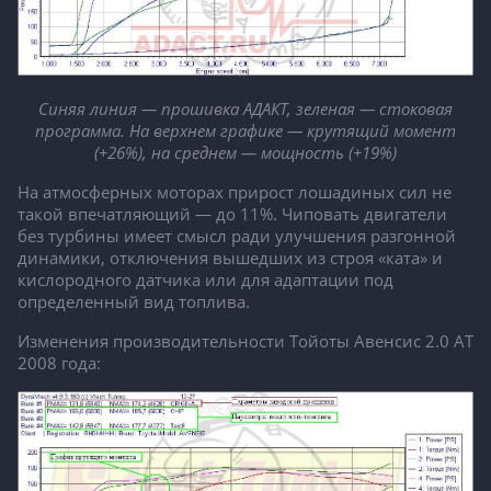
Синяя линия — прошивка АДАКТ, зеленая — стоковая
программа. На верхнем графике — крутящий момент
(+26%), на среднем — мощность (+19%)
На атмосферных моторах прирост лошадиных сил не
такой впечатляющий — до 11%. Чиповать двигатели
без турбины имеет смысл ради улучшения разгонной
динамики, отключения вышедших из строя «ката» и
кислородного датчика или для адаптации под
определенный вид топлива.
Изменения производительности Тойоты Авенсис 2.0 АТ
2008 года: